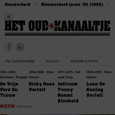
n Nieuwerkerk
Nieuwerkerk jaren ’50 (1952)
De
Skip to content
Het Oud-Kanaaltje
Account
Verhalen & Foto’s
1941-1945
,
1956-1960
,
Eben
1971-1975
,
Het
1946-1950
,
Eben
Kerklaan
,
Ringdijk
Haëzer
oude Dorp
Haëzer
De Vrije
Dicky Baas
Juffrouw
Leen De
Pers En
Vertelt
Tonny
Koning
Trouw
Neemt
Vertelt
Afscheid
NIEUW
VERHAAL