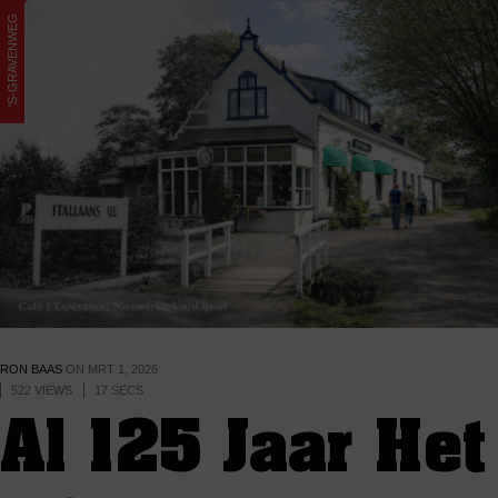
'S-GRAVENWEG
RON BAAS
ON
MRT 1, 2026
522 VIEWS
17 SECS
Al 125 Jaar Het