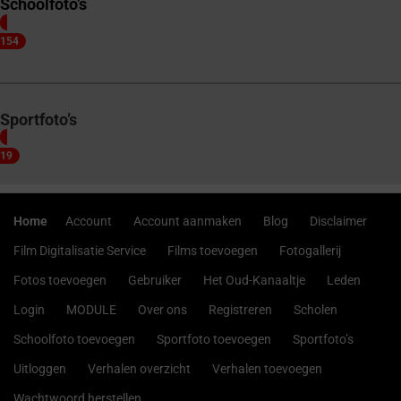
Schoolfoto’s
154
Sportfoto’s
19
Home
Account
Account aanmaken
Blog
Disclaimer
Film Digitalisatie Service
Films toevoegen
Fotogallerij
Fotos toevoegen
Gebruiker
Het Oud-Kanaaltje
Leden
Login
MODULE
Over ons
Registreren
Scholen
Schoolfoto toevoegen
Sportfoto toevoegen
Sportfoto’s
Uitloggen
Verhalen overzicht
Verhalen toevoegen
Wachtwoord herstellen