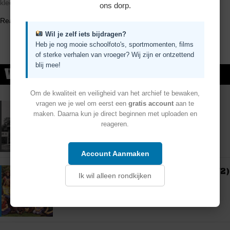
kleedden.
ons dorp.
Read the Post →
Wil je zelf iets bijdragen?
Heb je nog mooie schoolfoto's, sportmomenten, films
of sterke verhalen van vroeger? Wij zijn er ontzettend
blij mee!
Verhalen
Om de kwaliteit en veiligheid van het archief te bewaken,
RECENT
MEEST GELEZEN
vragen we je wel om eerst een
gratis account
aan te
Al 125 jaar het middelpunt van
maken. Daarna kun je direct beginnen met uploaden en
Nieuwerkerk
reageren.
Account Aanmaken
Koningin Julianaschool – Klas 5 (1972)
Ik wil alleen rondkijken