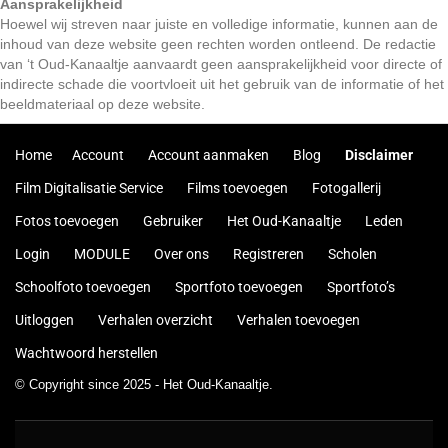
Aansprakelijkheid
Hoewel wij streven naar juiste en volledige informatie, kunnen aan de
inhoud van deze website geen rechten worden ontleend. De redactie
van ‘t Oud-Kanaaltje aanvaardt geen aansprakelijkheid voor directe of
indirecte schade die voortvloeit uit het gebruik van de informatie of het
beeldmateriaal op deze website.
Home
Account
Account aanmaken
Blog
Disclaimer
Film Digitalisatie Service
Films toevoegen
Fotogallerij
Fotos toevoegen
Gebruiker
Het Oud-Kanaaltje
Leden
Login
MODULE
Over ons
Registreren
Scholen
Schoolfoto toevoegen
Sportfoto toevoegen
Sportfoto’s
Uitloggen
Verhalen overzicht
Verhalen toevoegen
Wachtwoord herstellen
© Copyright since 2025 - Het Oud-Kanaaltje.