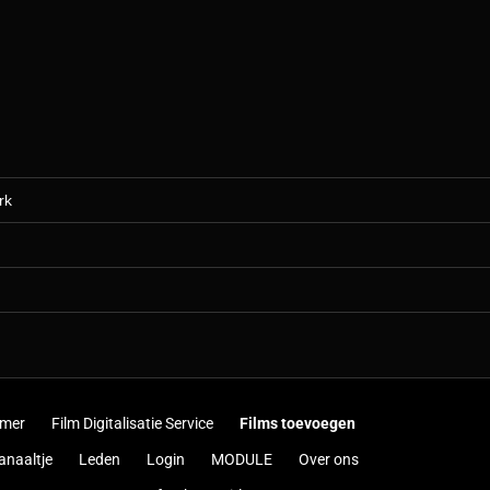
rk
)
imer
Film Digitalisatie Service
Films toevoegen
anaaltje
Leden
Login
MODULE
Over ons