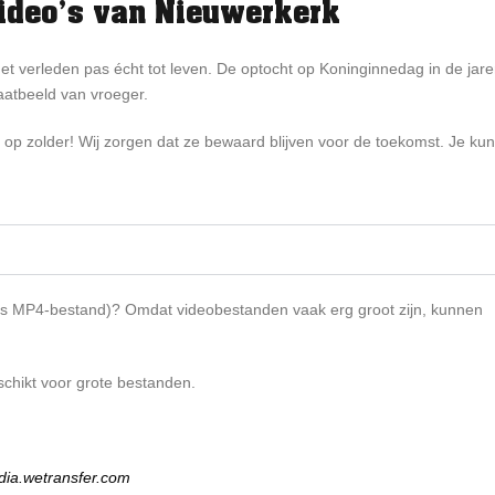
ideo’s van Nieuwerkerk
t verleden pas écht tot leven. De optocht op Koninginnedag in de jar
aatbeeld van vroeger.
 op zolder! Wij zorgen dat ze bewaard blijven voor de toekomst. Je kun
 als MP4-bestand)? Omdat videobestanden vaak erg groot zijn, kunnen
geschikt voor grote bestanden.
dia.wetransfer.com