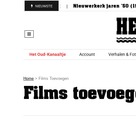
lpunt van Nieuwerkerk
Nieuwerkerk jaren ’50 (195
NIEUWSTE
Skip to content
Het Oud-Kanaaltje
Account
Verhalen & Fot
Home
> Films Toevoegen
Films toevoe