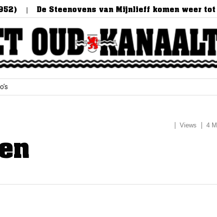
2)
De Steenovens van Mijnlieff komen weer tot l
o’s
Views
4 M
gen