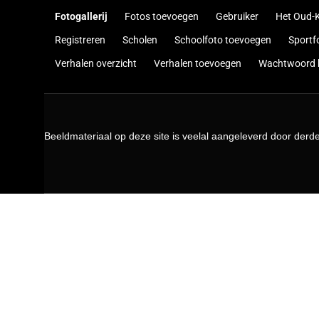
Fotogallerij
Fotos toevoegen
Gebruiker
Het Oud-K
Registreren
Scholen
Schoolfoto toevoegen
Sportf
Verhalen overzicht
Verhalen toevoegen
Wachtwoord h
Beeldmateriaal op deze site is veelal aangeleverd door derd