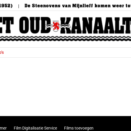
1952)
De Steenovens van Mijnlieff komen weer tot
o’s
imer
Film Digitalisatie Service
Films toevoegen