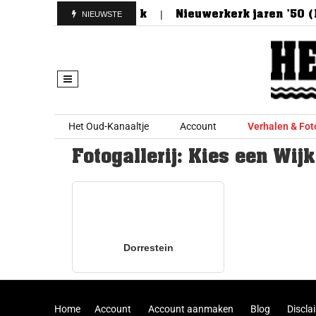
delpunt van Nieuwerkerk
Nieuwerkerk jaren ’50 (
NIEUWSTE
Skip to content
Het Oud-Kanaaltje
Account
Verhalen & Fot
Fotogallerij: Kies een Wijk
Dorrestein
Home
Account
Account aanmaken
Blog
Discla