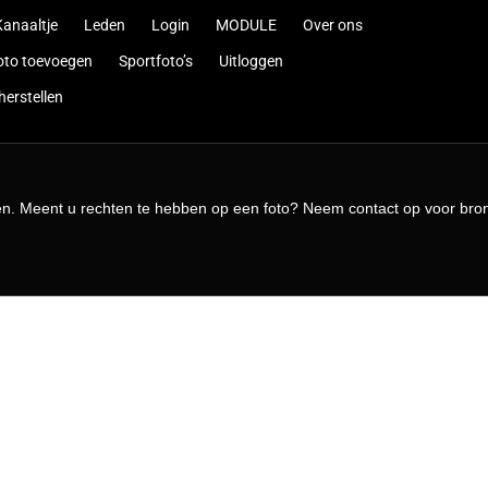
anaaltje
Leden
Login
MODULE
Over ons
oto toevoegen
Sportfoto’s
Uitloggen
erstellen
en. Meent u rechten te hebben op een foto? Neem contact op voor bron