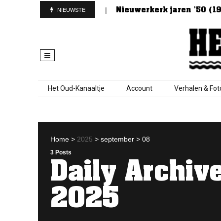
punt van Nieuwerkerk
Nieuwerkerk jaren ’50 (1952
NIEUWSTE
Skip to content
Het Oud-Kanaaltje
Account
Verhalen & Fot
Home
>
2025
>
september
> 08
3 Posts
Daily Archiv
2025