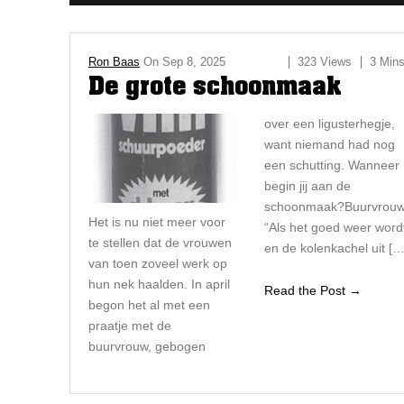
Ron Baas
On
Sep 8, 2025
323 Views
3 Min
De grote schoonmaak
over een ligusterhegje,
want niemand had nog
een schutting. Wanneer
begin jij aan de
schoonmaak?Buurvrouw
Het is nu niet meer voor
“Als het goed weer word
te stellen dat de vrouwen
en de kolenkachel uit […
van toen zoveel werk op
hun nek haalden. In april
Read the Post →
begon het al met een
praatje
met de
buurvrouw, gebogen