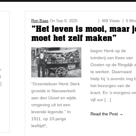
s
Ron Baas
On
Sep 8, 2025
468 Views
6 Min
”Het leven is mooi, maar j
moet het zelf maken”
begon Henk op de
tuinderij van Kees van
Oosten op de Ringdijk a
:
te werken. Daarnaast
t
hielp hij ’s avonds nog b
]
“Groenteboer Henk Sterk
het bezorgen van de
groeide in Nieuwerkerk
krant. En ’s morgens o
aan den IJssel en wijde
vijf uur […]
omgeving uit tot een
levende
legende.” In
Read the Post →
1911, op
10-jarige
leeftijd!!,