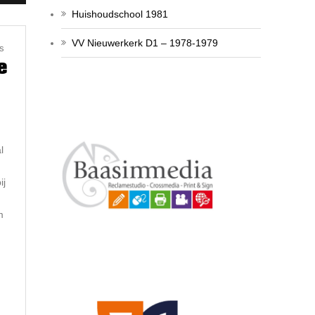
Huishoudschool 1981
VV Nieuwerkerk D1 – 1978-1979
s
e
l
ij
m