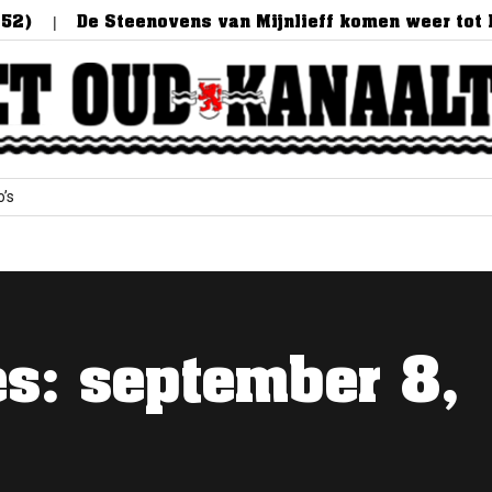
)
De Steenovens van Mijnlieff komen weer tot lev
o’s
es:
september 8,