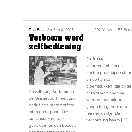
Ron Baas
On
Sep 8, 2025
202 Views
57 Sec
Verboom werd
zelfbediening
De frisse
kleurencombinaties
pasten goed bij de sfeer
en de talrijke
bloemstukken, die bij de
Zuivelbedrijf Verboom in
hernieuwde opening
de Oranjebuurt heeft zijn
werden toegestuurd,
bedrijf een metamorfose
gaven het geheel een
laten ondergaan. Die
feestelijk tintje. De
conclusie
kon rustig
verbouwing kwam […]
getrokken bij
een bezoek
aan het verbouwde
pand