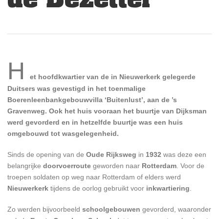
H
et hoofdkwartier van de in Nieuwerkerk gelegerde
Duitsers was gevestigd in het toenmalige
Boerenleenbankgebouwvilla ‘Buitenlust’, aan de ’s
Gravenweg. Ook het huis vooraan het buurtje van Dijksman
werd gevorderd en in hetzelfde buurtje was een huis
omgebouwd tot wasgelegenheid.
ChatGPT zei:
Sinds de opening van de
Oude Rijksweg
in
1932
was deze een
belangrijke
doorvoerroute
geworden naar
Rotterdam
. Voor de
troepen soldaten op weg naar Rotterdam of elders werd
Nieuwerkerk
tijdens de oorlog gebruikt voor
inkwartiering
.
Zo werden bijvoorbeeld
schoolgebouwen
gevorderd, waaronder