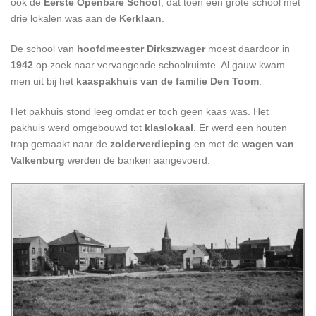
ook de
Eerste Openbare School
, dat toen een grote school met
drie lokalen was aan de
Kerklaan
.
De school van
hoofdmeester Dirkszwager
moest daardoor in
1942
op zoek naar vervangende schoolruimte. Al gauw kwam
men uit bij het
kaaspakhuis van de familie Den Toom
.
Het pakhuis stond leeg omdat er toch geen kaas was. Het
pakhuis werd omgebouwd tot
klaslokaal
. Er werd een houten
trap gemaakt naar de
zolderverdieping
en met de
wagen van
Valkenburg
werden de banken aangevoerd.