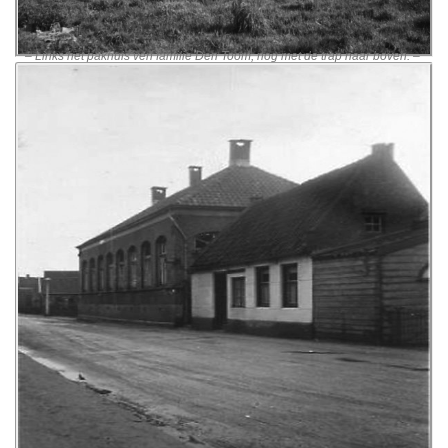
– Links het pakhuis ven familie Den Toom, nog met de trap naar boven. –