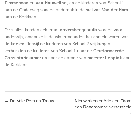
Timmerman
en
van Houweling
, en de kinderen van School 1
aan de Onderweg vonden onderdak in de stal van
Van der Ham
aan de Kerklaan.
De stallen konden echter tot
november
gebruikt worden voor
onderwijs, omdat ze in de wintermaanden het domein waren van
de
koeien
. Terwijl de kinderen van School 2 vrij kregen,
verhuisden de kinderen van School 1 naar de
Gereformeerde
Consistoriekamer
en naar de garage van
meester Leppink
aan
de Kerklaan.
Post navigation
←
De Vrije Pers en Trouw
Nieuwerkerker Arie den Toom
een Rotterdamse verzetsheld
→