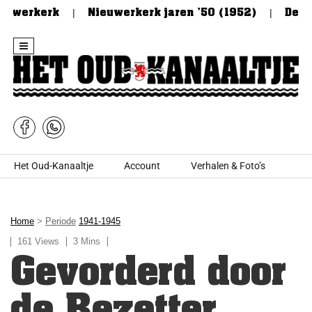
werkerk
Nieuwerkerk jaren ’50 (1952)
De Stee
Skip to content
Het Oud-Kanaaltje
Account
Verhalen & Foto’s
Home
>
Periode
1941-1945
161 Views
3 Mins
Gevorderd door
de Bezetter