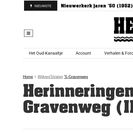
n Nieuwerkerk
Nieuwerkerk jaren ’50 (1952)
De
NIEUWSTE
Skip to content
Het Oud-Kanaaltje
Account
Verhalen & Foto
Home
>
Wijken/straten
's-Gravenweg
Herinneringen
Gravenweg (I