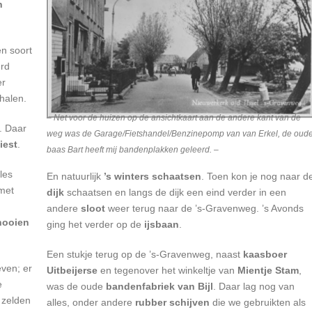
n
n soort
rd
er
halen.
– Net voor de huizen op de ansichtkaart aan de andere kant van de
. Daar
weg was de Garage/Fietshandel/Benzinepomp van van Erkel, de oud
iest
.
baas Bart heeft mij bandenplakken geleerd. –
lles
En natuurlijk
’s winters schaatsen
. Toen kon je nog naar d
met
dijk
schaatsen en langs de dijk een eind verder in een
andere
sloot
weer terug naar de ’s-Gravenweg. ’s Avonds
hooien
ging het verder op de
ijsbaan
.
Een stukje terug op de ’s-Gravenweg, naast
kaasboer
even; er
Uitbeijerse
en tegenover het winkeltje van
Mientje Stam
,
e
was de oude
bandenfabriek van Bijl
. Daar lag nog van
t zelden
alles, onder andere
rubber schijven
die we gebruikten als