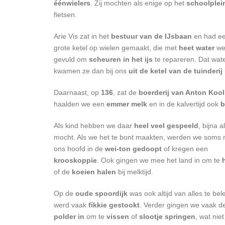
éénwielers
. Zij mochten als enige op het
schoolplei
fietsen.
Arie Vis zat in het
bestuur van de IJsbaan
en had ee
grote ketel op wielen gemaakt, die met
heet water
we
gevuld om
scheuren in het ijs
te repareren. Dat wat
kwamen ze dan bij ons
uit de ketel van de tuinderij
Daarnaast, op
136
, zat de
boerderij van Anton Kool
haalden we een
emmer melk
en in de kalvertijd ook
b
Als kind hebben we daar
heel veel gespeeld
, bijna a
mocht. Als we het te bont maakten, werden we soms 
ons hoofd in de
wei-ton gedoopt
of kregen een
krooskoppie
. Ook gingen we mee het land in om te
of de
koeien halen
bij melktijd.
Op de
oude spoordijk
was ook altijd van alles te bel
werd vaak
fikkie gestookt
. Verder gingen we vaak d
polder in
om te
vissen
of
slootje springen
, wat nie