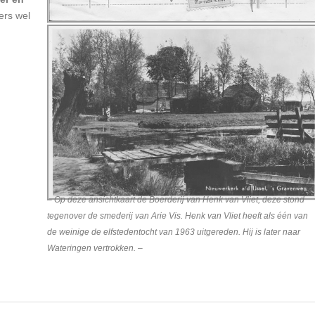
ders wel
– Op deze ansichtkaart de Boerderij van Henk van Vliet, deze stond
tegenover de smederij van Arie Vis. Henk van Vliet heeft als één van
de weinige de elfstedentocht van 1963 uitgereden. Hij is later naar
Wateringen vertrokken. –