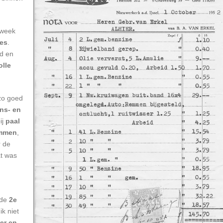
 week
es
.
d en
olle
 zo goed
ns- en
ij
paal
emmen
,
r de
at was
 de
2e
ik niet
er en