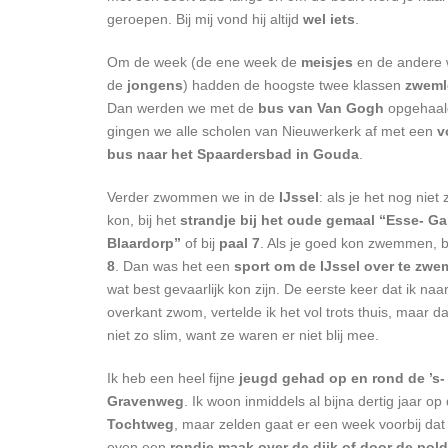
geroepen. Bij mij vond hij altijd
wel iets
.
Om de week (de ene week de
meisjes
en de andere
de
jongens
) hadden de hoogste twee klassen
zweml
Dan werden we met de
bus van Van Gogh
opgehaal
gingen we alle scholen van Nieuwerkerk af met een
v
bus naar het Spaardersbad in Gouda
.
Verder zwommen we in de
IJssel
: als je het nog niet
kon, bij het
strandje bij het oude gemaal “Esse- Ga
Blaardorp”
of bij
paal 7
. Als je goed kon zwemmen, b
8
. Dan was het een
sport om de IJssel over te zw
wat best gevaarlijk kon zijn. De eerste keer dat ik naa
overkant zwom, vertelde ik het vol trots thuis, maar d
niet zo slim, want ze waren er niet blij mee.
Ik heb een heel fijne
jeugd gehad op en rond de ’s-
Gravenweg
. Ik woon inmiddels al bijna dertig jaar op
Tochtweg
, maar zelden gaat er een week voorbij dat 
even een
rondje maak over de dijk of door de pold