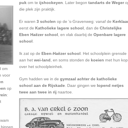
puk
om te
ijshockeyen
. Later begon
tandarts de Weger
o
die plek zijn praktijk.
Er waren
3 scholen
op de ’s-Gravenweg: vanaf de
Kerklaa
eerst de
Katholieke lagere school
, dan de
Christelijke
Eben Haëzer school
, en vlak daarbij de
Openbare lagere
school
.
Ik zat op de
Eben-Haëzer school
. Het schoolplein grensde
aan het
wei-land
, en soms stonden de
koeien
met hun kop
over het schoolpleinhek.
d om
n voor
Gym hadden we in de
gymzaal achter de katholieke
en
school aan de Rijskade
. Daar gingen we
lopend netjes
pen
op
twee aan twee in rij
naartoe.
rein
:
t
 kwam
 binnen