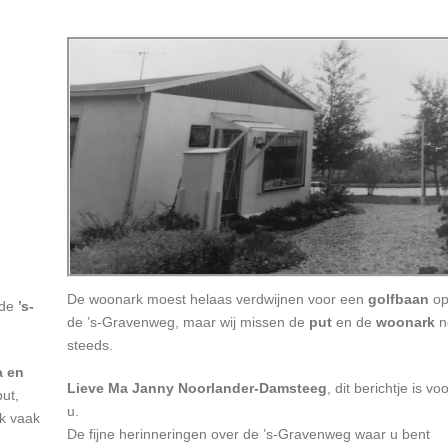
De woonark moest helaas verdwijnen voor een
golfbaan
o
 de
’s-
de ’s-Gravenweg, maar wij missen de
put
en de
woonark
n
steeds.
a en
Lieve Ma Janny Noorlander-Damsteeg
, dit berichtje is vo
put,
u.
k vaak
De fijne herinneringen over de ’s-Gravenweg waar u bent