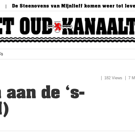
 Steenovens van Mijnlieff komen weer tot leven!
’s
182 Views
7 M
 aan de ‘s-
I)