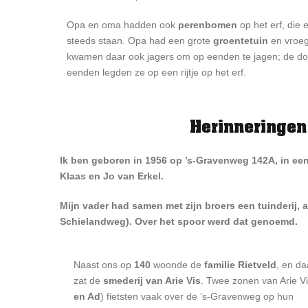
Opa en oma hadden ook
perenbomen
op het erf, die 
steeds staan. Opa had een grote
groentetuin
en vroe
kwamen daar ook jagers om op eenden te jagen; de d
eenden legden ze op een rijtje op het erf.
Herinneringen
Ik ben geboren in 1956 op ’s-Gravenweg 142A, in e
Klaas en Jo van Erkel.
Mijn vader had samen met zijn broers een tuinderij, 
Schielandweg). Over het spoor werd dat genoemd.
Naast ons op
140
woonde de
familie Rietveld
, en da
zat de
smederij van Arie Vis
. Twee zonen van Arie Vi
en Ad
) fietsten vaak over de ’s-Gravenweg op hun