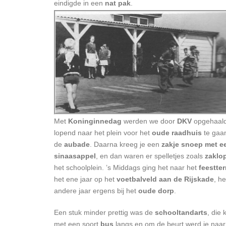
eindigde in een
nat pak
.
Met
Koninginnedag
werden we door
DKV
opgehaal
lopend naar het plein voor het
oude raadhuis
te gaa
de
aubade
. Daarna kreeg je een
zakje snoep met e
sinaasappel
, en dan waren er spelletjes zoals
zaklo
het schoolplein. ’s Middags ging het naar het
feestter
het ene jaar op het
voetbalveld aan de Rijskade
, he
andere jaar ergens bij het
oude dorp
.
Een stuk minder prettig was de
schooltandarts
, die
met een soort
bus
langs en om de beurt werd je naar