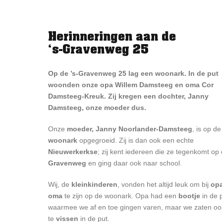
Herinneringen aan de
‘s-Gravenweg 25
Op de ’s-Gravenweg 25 lag een woonark. In de put
woonden onze opa Willem Damsteeg en oma Cor
Damsteeg-Kreuk. Zij kregen een dochter, Janny
Damsteeg, onze moeder dus.
Onze
moeder, Janny Noorlander-Damsteeg
, is op de
woonark
opgegroeid. Zij is dan ook een echte
Nieuwerkerkse
; zij kent iedereen die ze tegenkomt op
Gravenweg
en ging daar ook naar school.
Wij, de
kleinkinderen
, vonden het altijd leuk om bij
op
oma
te zijn op de woonark. Opa had een
bootje
in de 
waarmee we af en toe gingen varen, maar we zaten oo
te
vissen
in de put.