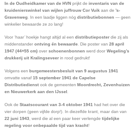
In de Oudheidkamer van de HVN
prijkt de
inventaris van de
kruidenierswinkel van wijlen juffrouw Cor Vuik
aan de
’s-
Gravenweg
. In een laadje liggen nóg
distributiebonnen
— geen
winkelier bewaarde ze zo lang!
Voor ‘haar’ hoekje hangt altijd al een
distributieposter
die zij als
middenstander
ontving én bewaarde
. Die poster van
28 april
1947 (44×55 cm)
over
schoenenbonnen
werd door
Wegeling’s
drukkerij uit Kralingseveer
in rood gedrukt!
Volgens een
burgemeestersbesluit van 9 augustus 1941
omvatte vanaf
15 september 1941 de Capelse
Distributiedienst
ook de gemeenten
Moordrecht, Zevenhuizen
en Nieuwerkerk aan den IJssel
.
Ook de
Staatscourant van 3-4 oktober 1941
had het over die
vier dorpen (geen vijfde dorp!). In diezelfde krant, maar dan van
22 juni 1943
, werd die al een paar keer verlengde
tijdelijke
regeling voor onbepaalde tijd van kracht
!