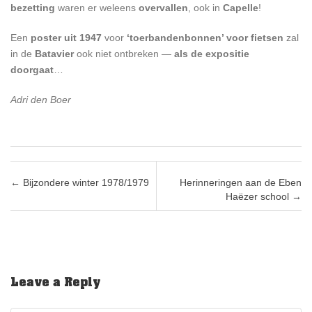
bezetting
waren er weleens
overvallen
, ook in
Capelle
!
Een
poster uit 1947
voor
‘toerbandenbonnen’ voor fietsen
zal
in de
Batavier
ook niet ontbreken —
als de expositie
doorgaat
…
Adri den Boer
Post navigation
←
Bijzondere winter 1978/1979
Herinneringen aan de Eben
Haëzer school
→
Leave a Reply