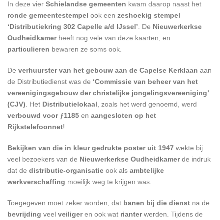
In deze vier
Schielandse gemeenten
kwam daarop naast het
ronde gemeentestempel
ook een
zeshoekig stempel
‘Distributiekring 302 Capelle a/d IJssel’
. De
Nieuwerkerkse
Oudheidkamer
heeft nog vele van deze kaarten, en
particulieren
bewaren ze soms ook.
De
verhuurster van het gebouw aan de Capelse Kerklaan
aan
de Distributiedienst was de
‘Commissie van beheer van het
vereenigingsgebouw der christelijke jongelingsvereeniging’
(CJV)
. Het
Distributielokaal
, zoals het werd genoemd, werd
verbouwd voor ƒ1185
en
aangesloten op het
Rijkstelefoonnet
!
Bekijken van die in kleur gedrukte poster uit 1947
wekte bij
veel bezoekers van de
Nieuwerkerkse Oudheidkamer
de indruk
dat de
distributie-organisatie
ook als
ambtelijke
werkverschaffing
moeilijk weg te krijgen was.
Toegegeven moet zeker worden, dat
banen bij die dienst
na de
bevrijding
veel
veiliger
en ook wat
rianter
werden. Tijdens de