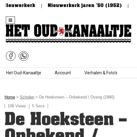
 Nieuwerkerk
Nieuwerkerk jaren ’50 (1952)
De 
Skip to content
Het Oud-Kanaaltje
Account
Verhalen & Foto’s
Home
>
Scholen
> De Hoeksteen – Onbekend / Overig (1980)
108 Views
5 Secs
De Hoeksteen –
Onbekend /