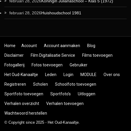
februari 28, 2026
Koningin Julianaschool – Klas 5 (1972)
februari 28, 2026
Huishoudschool 1981
Skip to content
Home
Account
Account aanmaken
Blog
Disclaimer
Film Digitalisatie Service
Films toevoegen
Fotogallerij
Fotos toevoegen
Gebruiker
Het Oud-Kanaaltje
Leden
Login
MODULE
Over ons
Registreren
Scholen
Schoolfoto toevoegen
Sportfoto toevoegen
Sportfoto’s
Uitloggen
Verhalen overzicht
Verhalen toevoegen
Wachtwoord herstellen
© Copyright since 2025 - Het Oud-Kanaaltje.