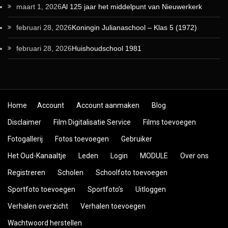
maart 1, 2026
Al 125 jaar het middelpunt van Nieuwerkerk
februari 28, 2026
Koningin Julianaschool – Klas 5 (1972)
februari 28, 2026
Huishoudschool 1981
Skip to content
Home
Account
Account aanmaken
Blog
Disclaimer
Film Digitalisatie Service
Films toevoegen
Fotogallerij
Fotos toevoegen
Gebruiker
Het Oud-Kanaaltje
Leden
Login
MODULE
Over ons
Registreren
Scholen
Schoolfoto toevoegen
Sportfoto toevoegen
Sportfoto’s
Uitloggen
Verhalen overzicht
Verhalen toevoegen
Wachtwoord herstellen