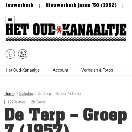
 Nieuwerkerk
Nieuwerkerk jaren ’50 (1952)
De
Skip to content
Het Oud-Kanaaltje
Account
Verhalen & Foto’s
Home
>
Scholen
> De Terp – Groep 7 (1957)
127 Views
28 Secs
De Terp – Groep
7 (1957)