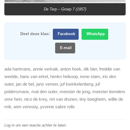
De Terp – Groep 7 (1957)
Deel deze klas:
Facebook
WhatsApp
E-mail
ada hartmans, annie verkaik, anton hoek, dik bier, freddie van
weelde, hans van erkel, henkn heikoop, irene stam, iris den
outer, jan de bel, jans verwer, juf kwinkelenberg, juf
poldersmans, mat den outer, meester de jong, meester leenders
ome hein, nico de krey, rini van drunen, tiny boegheim, willie de
mik, wim venrooy, yvonne sabre rolls
Log in om een reactie achter te laten.