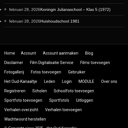
februari 28, 2026
Koningin Julianaschool – Klas 5 (1972)
februari 28, 2026
Huishoudschool 1981
Skip to content
Home
Account
Account aanmaken
Blog
Disclaimer
Film Digitalisatie Service
Films toevoegen
Fotogallerij
Fotos toevoegen
Gebruiker
Het Oud-Kanaaltje
Leden
Login
MODULE
Over ons
Registreren
Scholen
Schoolfoto toevoegen
Sportfoto toevoegen
Sportfoto’s
Uitloggen
Verhalen overzicht
Verhalen toevoegen
Wachtwoord herstellen