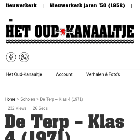
 Nieuwerkerk
Nieuwerkerk jaren ’50 (1952)
De
Skip to content
Het Oud-Kanaaltje
Account
Verhalen & Foto’s
Home
>
Scholen
> De Terp – Klas 4 (1971)
232 Views
26 Secs
De Terp – Klas
4 (1971)