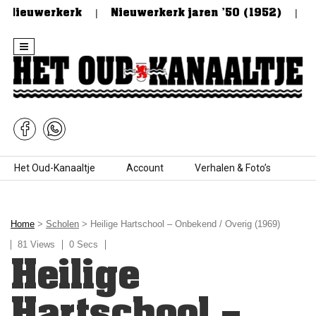
 Nieuwerkerk
Nieuwerkerk jaren ’50 (1952)
De
Skip to content
Het Oud-Kanaaltje
Account
Verhalen & Foto’s
Home
>
Scholen
> Heilige Hartschool – Onbekend / Overig (1969)
81 Views
0 Secs
Heilige
Hartschool –