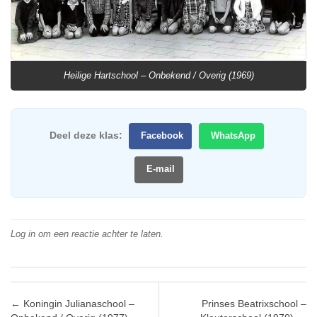
Heilige Hartschool – Onbekend / Overig (1969)
Deel deze klas:
Facebook
WhatsApp
E-mail
Log in om een reactie achter te laten.
Post navigation
←
Koningin Julianaschool –
Prinses Beatrixschool –