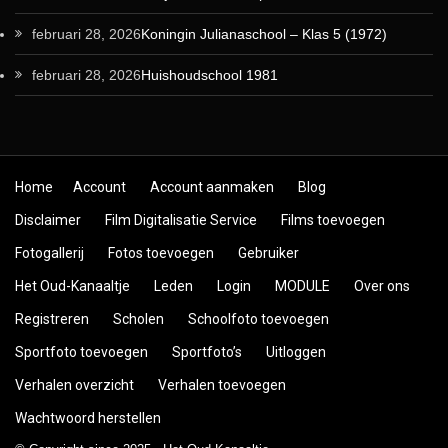
februari 28, 2026
Koningin Julianaschool – Klas 5 (1972)
februari 28, 2026
Huishoudschool 1981
Skip to content
Home
Account
Account aanmaken
Blog
Disclaimer
Film Digitalisatie Service
Films toevoegen
Fotogallerij
Fotos toevoegen
Gebruiker
Het Oud-Kanaaltje
Leden
Login
MODULE
Over ons
Registreren
Scholen
Schoolfoto toevoegen
Sportfoto toevoegen
Sportfoto’s
Uitloggen
Verhalen overzicht
Verhalen toevoegen
Wachtwoord herstellen