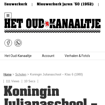
 Nieuwerkerk
Nieuwerkerk jaren ’50 (1952)
De
Skip to content
Het Oud-Kanaaltje
Account
Verhalen & Foto’s
Home
>
Scholen
> Koningin Julianaschool – Klas 6 (1980)
111 Views
10 Secs
Koningin
Julianaschool –