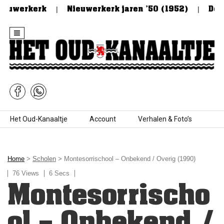
ieuwerkerk
Nieuwerkerk jaren ’50 (1952)
De St
Skip to content
Het Oud-Kanaaltje
Account
Verhalen & Foto’s
Home
>
Scholen
> Montesorrischool – Onbekend / Overig (1990)
76 Views
6 Secs
Montesorrischo
ol – Onbekend /