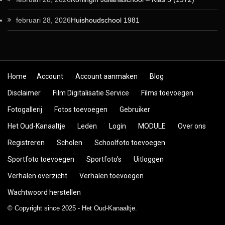
februari 28, 2026
Huishoudschool 1981
Skip to content
Home
Account
Account aanmaken
Blog
Disclaimer
Film Digitalisatie Service
Films toevoegen
Fotogallerij
Fotos toevoegen
Gebruiker
Het Oud-Kanaaltje
Leden
Login
MODULE
Over ons
Registreren
Scholen
Schoolfoto toevoegen
Sportfoto toevoegen
Sportfoto’s
Uitloggen
Verhalen overzicht
Verhalen toevoegen
Wachtwoord herstellen
© Copyright since 2025 - Het Oud-Kanaaltje.