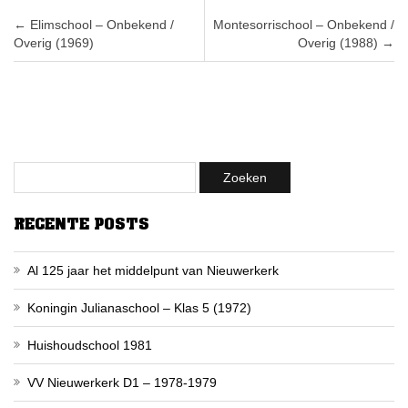
Post navigation
←
Elimschool – Onbekend /
Montesorrischool – Onbekend /
Overig (1969)
Overig (1988)
→
RECENTE POSTS
Al 125 jaar het middelpunt van Nieuwerkerk
Koningin Julianaschool – Klas 5 (1972)
Huishoudschool 1981
VV Nieuwerkerk D1 – 1978-1979