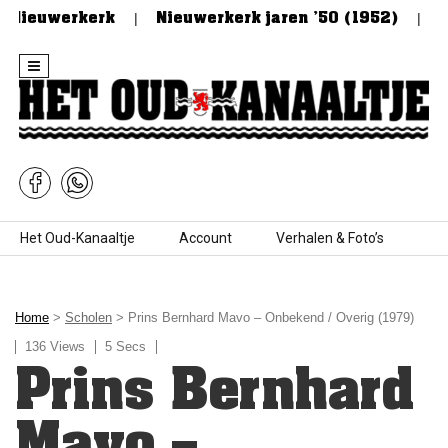
 Nieuwerkerk
Nieuwerkerk jaren ’50 (1952)
De 
Skip to content
Het Oud-Kanaaltje
Account
Verhalen & Foto’s
Home
>
Scholen
> Prins Bernhard Mavo – Onbekend / Overig (1979)
136 Views
5 Secs
Prins Bernhard
Mavo –