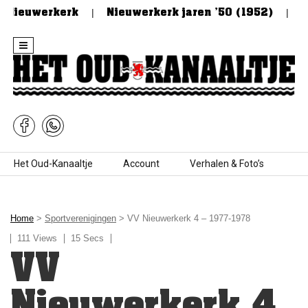
 Nieuwerkerk
Nieuwerkerk jaren ’50 (1952)
De 
Skip to content
Het Oud-Kanaaltje
Account
Verhalen & Foto’s
Home
>
Sportverenigingen
> VV Nieuwerkerk 4 – 1977-1978
111 Views
15 Secs
VV
Nieuwerkerk 4