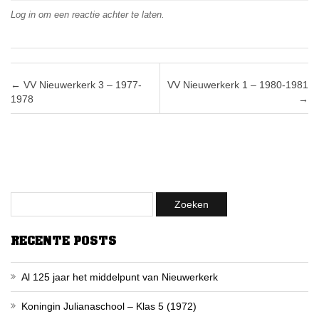
Log in om een reactie achter te laten.
Post navigation
←
VV Nieuwerkerk 3 – 1977-
VV Nieuwerkerk 1 – 1980-1981
1978
→
RECENTE POSTS
Al 125 jaar het middelpunt van Nieuwerkerk
Koningin Julianaschool – Klas 5 (1972)