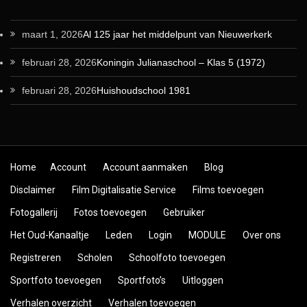
maart 1, 2026
Al 125 jaar het middelpunt van Nieuwerkerk
februari 28, 2026
Koningin Julianaschool – Klas 5 (1972)
februari 28, 2026
Huishoudschool 1981
Skip to content
Home
Account
Account aanmaken
Blog
Disclaimer
Film Digitalisatie Service
Films toevoegen
Fotogallerij
Fotos toevoegen
Gebruiker
Het Oud-Kanaaltje
Leden
Login
MODULE
Over ons
Registreren
Scholen
Schoolfoto toevoegen
Sportfoto toevoegen
Sportfoto’s
Uitloggen
Verhalen overzicht
Verhalen toevoegen