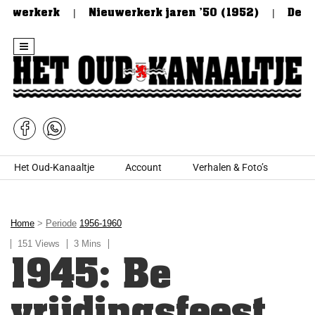
uwerkerk
Nieuwerkerk jaren ’50 (1952)
De Stee
Skip to content
Het Oud-Kanaaltje
Account
Verhalen & Foto’s
Home
>
Periode
1956-1960
151 Views
3 Mins
1945: Be
vrijdingsfeest