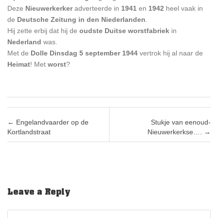
Deze
Nieuwerkerker
adverteerde in
1941
en
1942
heel vaak in
de
Deutsche Zeitung in den Niederlanden
.
Hij zette erbij dat hij de
oudste Duitse worstfabriek
in
Nederland
was.
Met de
Dolle Dinsdag 5 september 1944
vertrok hij al naar de
Heimat
! Met
worst
?
Post navigation
←
Engelandvaarder op de
Stukje van eenoud-
Kortlandstraat
Nieuwerkerkse….
→
Leave a Reply