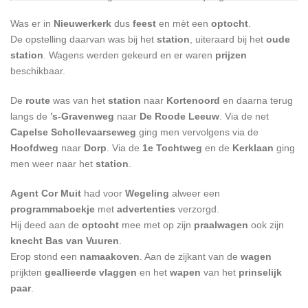
Was er in
Nieuwerkerk
dus
feest
en mèt een
optocht
.
De opstelling daarvan was bij het
station
, uiteraard bij het
oude
station
. Wagens werden gekeurd en er waren
prijzen
beschikbaar.
De
route
was van het
station
naar
Kortenoord
en daarna terug
langs de
’s-Gravenweg
naar
De Roode Leeuw
. Via de net
Capelse Schollevaarseweg
ging men vervolgens via de
Hoofdweg
naar
Dorp
. Via de
1e Tochtweg
en de
Kerklaan
ging
men weer naar het
station
.
Agent Cor Muit
had voor
Wegeling
alweer een
programmaboekje
met
advertenties
verzorgd.
Hij deed aan de
optocht
mee met op zijn
praalwagen
ook zijn
knecht Bas van Vuuren
.
Erop stond een
namaakoven
. Aan de zijkant van de
wagen
prijkten
geallieerde vlaggen
en het
wapen
van het
prinselijk
paar
.