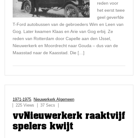
reden voor
het eerst twee
geel geverfde
T-Ford autobussen van de gebroeders Wim en Leen van
Gog. Later kwamen Klaas en Arie van Gog erbij. Ze
reden van Rotterdam door Capelle aan den IJssel,
Nieuwerkerk en Moordrecht naar Gouda – dus van de
Maasstad naar de Kaasstad. Die […]
1971-1975
,
Nieuwerkerk Algemeen
225 Views
37 Secs
vvNieuwerkerk raaktvijf
spelers kwijt