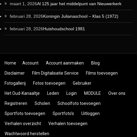
maart 1, 2026
Al 125 jaar het middelpunt van Nieuwerkerk
februari 28, 2026
Koningin Julianaschool – Klas 5 (1972)
februari 28, 2026
Huishoudschool 1981
Skip to content
Home
Account
Account aanmaken
Blog
Disclaimer
Film Digitalisatie Service
Films toevoegen
Fotogallerij
Fotos toevoegen
Gebruiker
Het Oud-Kanaaltje
Leden
Login
MODULE
Over ons
Registreren
Scholen
Schoolfoto toevoegen
Sportfoto toevoegen
Sportfoto’s
Uitloggen
Verhalen overzicht
Verhalen toevoegen
Wachtwoord herstellen