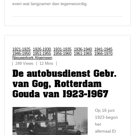
even wat langzamer dan tegenwoordig.
1921-1925
,
1926-1930
,
1931-1935
,
1936-1940
,
1941-1945
,
1946-1950
,
1951-1955
,
1956-1960
,
1961-1965
,
1966-1970
,
Nieuwerkerk Algemeen
249 Views
12 Mins
De autobusdienst Gebr.
van Gog, Rotterdam
Gouda van 1923-1967
Op 16 juni
1923 begon
het
allemaal.Er