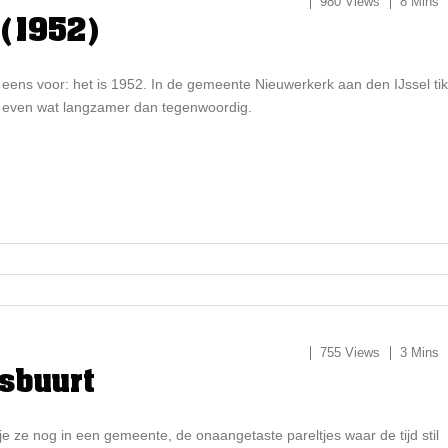
980 Views
8 Mins
 (1952)
h eens voor: het is 1952. In de gemeente Nieuwerkerk aan den IJssel tik
t even wat langzamer dan tegenwoordig.
755 Views
3 Mins
ksbuurt
e ze nog in een gemeente, de onaangetaste pareltjes waar de tijd stil