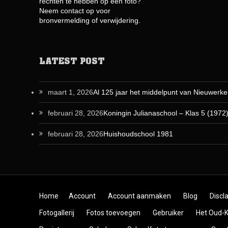
rechten te hebben op een foto?
Neem contact op voor
bronvermelding of verwijdering.
LATEST POST
maart 1, 2026
Al 125 jaar het middelpunt van Nieuwerke
februari 28, 2026
Koningin Julianaschool – Klas 5 (1972
februari 28, 2026
Huishoudschool 1981
Skip to content
Home
Account
Account aanmaken
Blog
Discl
Fotogallerij
Fotos toevoegen
Gebruiker
Het Oud-K