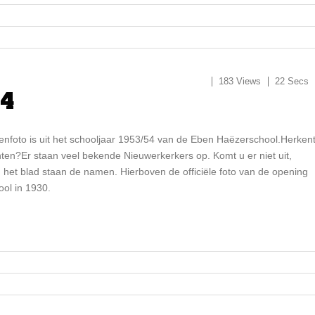
183 Views
22 Secs
54
enfoto is uit het schooljaar 1953/54 van de Eben Haëzerschool.Herken
hten?Er staan veel bekende Nieuwerkerkers op. Komt u er niet uit,
 het blad staan de namen. Hierboven de officiële foto van de opening
ool in 1930.