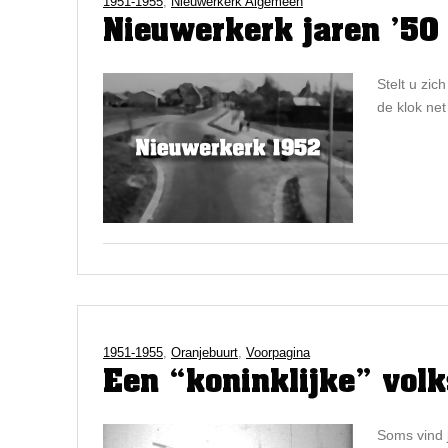
1951-1955
,
Nieuwerkerk Algemeen
Nieuwerkerk jaren ’50
Stelt u zic
de klok ne
1951-1955
,
Oranjebuurt
,
Voorpagina
Een “koninklijke” vol
Soms vind j