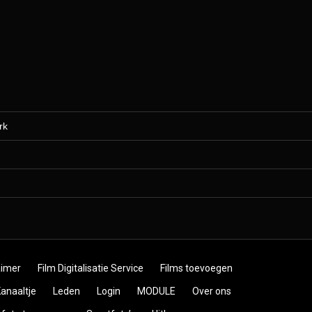
rk
)
aimer
Film Digitalisatie Service
Films toevoegen
anaaltje
Leden
Login
MODULE
Over ons