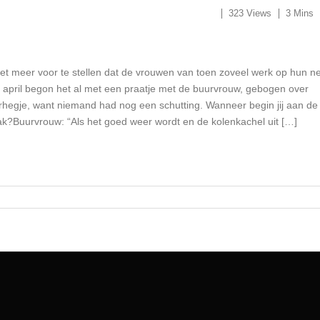
323 Views
3 Mins
iet meer voor te stellen dat de vrouwen van toen zoveel werk op hun n
n april begon het al met een praatje met de buurvrouw, gebogen over
erhegje, want niemand had nog een schutting. Wanneer begin jij aan de
?Buurvrouw: “Als het goed weer wordt en de kolenkachel uit […]