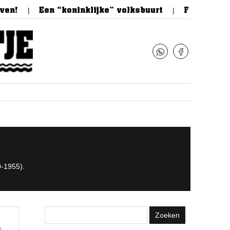
Een “koninklijke” volksbuurt
Feestelijke op
-1955).