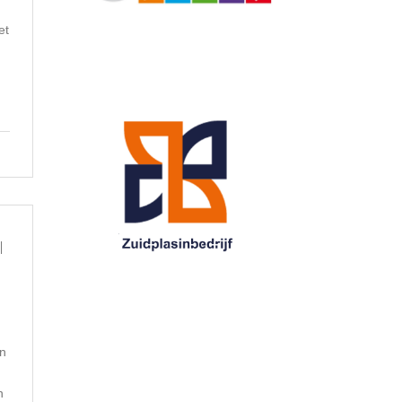
et
an
n