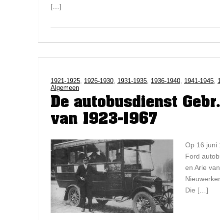
[…]
1921-1925
,
1926-1930
,
1931-1935
,
1936-1940
,
1941-1945
,
Algemeen
De autobusdienst Gebr
van 1923-1967
Op 16 juni
Ford autob
en Arie va
Nieuwerker
Die […]