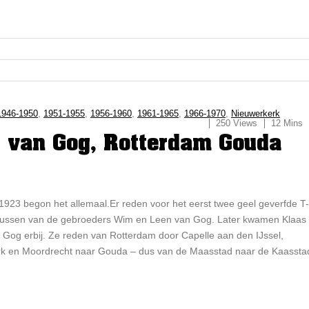
1946-1950
,
1951-1955
,
1956-1960
,
1961-1965
,
1966-1970
,
Nieuwerkerk
250 Views
12 Mins
. van Gog, Rotterdam Gouda
 1923 begon het allemaal.Er reden voor het eerst twee geel geverfde T-
ussen van de gebroeders Wim en Leen van Gog. Later kwamen Klaas
n Gog erbij. Ze reden van Rotterdam door Capelle aan den IJssel,
k en Moordrecht naar Gouda – dus van de Maasstad naar de Kaassta