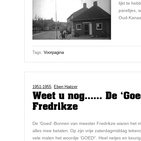
lijkt te he
pareltjes, 
Oud-Kanaal
Tags:
Voorpagina
1951-1955
,
Eben Haëzer
Weet u nog…… De ‘Goe
Fredrikze
De ‘Goed’-Bonnen van meester Fredrikze waren het me
alles mee betalen. Op zijn vrije zaterdagmiddag tekend
vele malen het woordje ‘GOED!’. Heel netjes en keurig