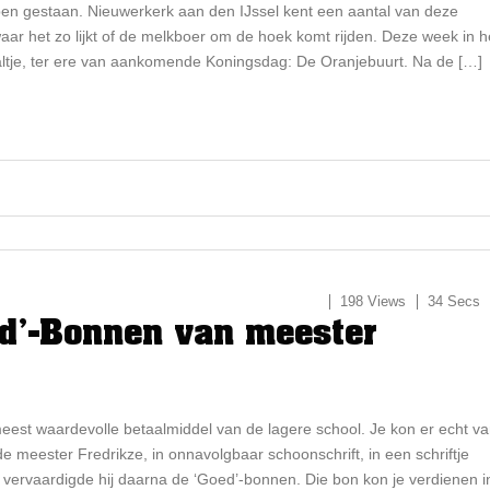
bben gestaan. Nieuwerkerk aan den IJssel kent een aantal van deze
waar het zo lijkt of de melkboer om de hoek komt rijden. Deze week in h
tje, ter ere van aankomende Koningsdag: De Oranjebuurt. Na de […]
198 Views
34 Secs
d’-Bonnen van meester
est waardevolle betaalmiddel van de lagere school. Je kon er echt v
e meester Fredrikze, in onnavolgbaar schoonschrift, in een schriftje
 vervaardigde hij daarna de ‘Goed’-bonnen. Die bon kon je verdienen i