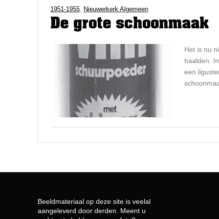
1951-1955
,
Nieuwerkerk Algemeen
De grote schoonmaak
Het is nu n
haalden. I
een ligust
schoonmaak
Beeldmateriaal op deze site is veelal
aangeleverd door derden. Meent u