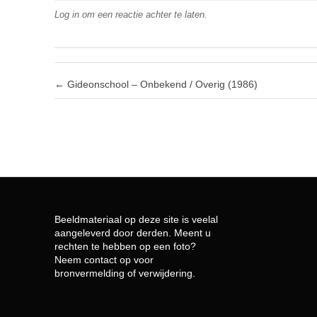
Log in om een reactie achter te laten.
Post navigation
←
Gideonschool – Onbekend / Overig (1986)
Beeldmateriaal op deze site is veelal
aangeleverd door derden. Meent u
rechten te hebben op een foto?
Neem contact op voor
bronvermelding of verwijdering.