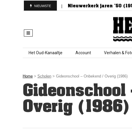
t van Nieuwerkerk
Nieuwerkerk jaren ’50 (1952)
NIEUWSTE
Skip to content
Het Oud-Kanaaltje
Account
Verhalen & Fot
Home
>
Scholen
> Gideonschool – Onbekend / Overig (1986)
Gideonschool
Overig (1986)