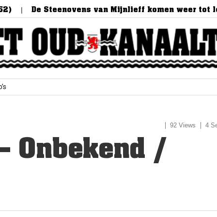
De Steenovens van Mijnlieff komen weer tot leven
o’s
92 Views
4 S
 – Onbekend /