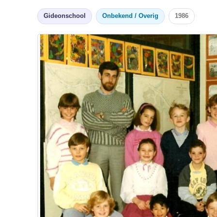
Gideonschool
Onbekend / Overig
1986