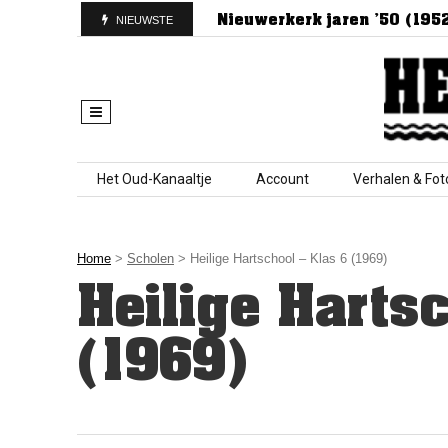
t van Nieuwerkerk
Nieuwerkerk jaren ’50 (1952)
NIEUWSTE
Skip to content
Het Oud-Kanaaltje
Account
Verhalen & Fot
Home
>
Scholen
> Heilige Hartschool – Klas 6 (1969)
Heilige Hartsc
(1969)