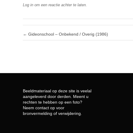
Log in om een reactie achter te laten.
Post navigation
←
Gideonschool – Onbekend / Overig (1986)
Beeldmateriaal op deze site is veelal
aangeleverd door derden. Meent u
rechten te hebben op een foto?
Neem contact op voor
bronvermelding of verwijdering.