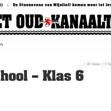
De Steenovens van Mijnlieff komen weer tot leven!
o’s
85 Views
5 S
hool – Klas 6