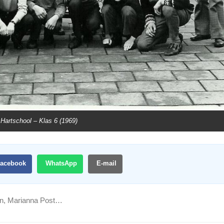
 Hartschool – Klas 6 (1969)
acebook
WhatsApp
E-mail
on, Marianna Post…